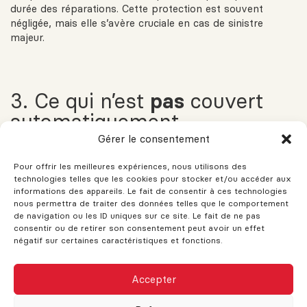
durée des réparations. Cette protection est souvent
négligée, mais elle s’avère cruciale en cas de sinistre
majeur.
3. Ce qui n’est
pas
couvert
automatiquement
Gérer le consentement
Bien qu’assez large, l’assurance habitation standard
comporte des
exclusions
importantes. Voici quelques
Pour offrir les meilleures expériences, nous utilisons des
exemples de situations généralement
non couvertes
:
technologies telles que les cookies pour stocker et/ou accéder aux
informations des appareils. Le fait de consentir à ces technologies
nous permettra de traiter des données telles que le comportement
Les
dommages causés par une inondation
ou une
de navigation ou les ID uniques sur ce site. Le fait de ne pas
crue printanière (il faut un avenant pour cela)
consentir ou de retirer son consentement peut avoir un effet
négatif sur certaines caractéristiques et fonctions.
Les
mouvements de sol
ou les affaissements
L’
usure normale
ou le mauvais entretien
CE SITE AFFICHE ACTUELLEMENT DES
Les infestations (rats, termites, moisissures)
Accepter
DONNÉES IMMOBILIÈRES FICTIVES
Les
activités commerciales
à domicile (sauf si
Lorsque les données seront disponibles,
déclarées et assurées en conséquence)