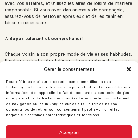
avec vos affaires, et utilisez les aires de loisirs de manière
responsable. Si vous avez des animaux de compagnie,
assurez-vous de nettoyer après eux et de les tenir en
laisse si nécessaire.
7. Soyez tolérant et compréhensif
Chaque voisin a son propre mode de vie et ses habitudes.
Il est important d’être tolérant et compréhensif face aux
différences. Acceptez que vos voisins puissent avoir des
Gérer le consentement
horaires, des cultures, ou des familles différentes de la
vôtre. La tolérance mutuelle est essentielle pour cohabiter
Pour offrir les meilleures expériences, nous utilisons des
pacifiquement et construire une communauté diversifiée
technologies telles que les cookies pour stocker et/ou accéder aux
et inclusive.
informations des appareils. Le fait de consentir à ces technologies
nous permettra de traiter des données telles que le comportement
de navigation ou les ID uniques sur ce site. Le fait de ne pas
8. Participez à la vie de quartier
consentir ou de retirer son consentement peut avoir un effet
négatif sur certaines caractéristiques et fonctions.
Impliquer vous dans les activités et les événements de
CE SITE AFFICHE ACTUELLEMENT DES
votre quartier. Participer à des réunions de quartier, des
Accepter
DONNÉES IMMOBILIÈRES FICTIVES
fêtes locales, ou des projets communautaires peut