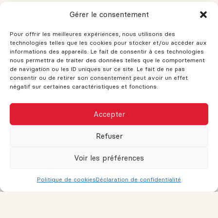
Pour prévenir l’apparition de moisissures, il est important
Gérer le consentement
de nettoyer régulièrement les surfaces humides :
Pour offrir les meilleures expériences, nous utilisons des
Utilisez un nettoyant antimoisissure pour les joints
technologies telles que les cookies pour stocker et/ou accéder aux
et les coins
informations des appareils. Le fait de consentir à ces technologies
nous permettra de traiter des données telles que le comportement
Essuyez les murs et le rideau de douche après
de navigation ou les ID uniques sur ce site. Le fait de ne pas
chaque utilisation
consentir ou de retirer son consentement peut avoir un effet
Scellez les joints de céramique une fois par an pour
négatif sur certaines caractéristiques et fonctions.
éviter les infiltrations d’eau
5. Utiliser des matériaux résistants à l’humidité
CE SITE AFFICHE ACTUELLEMENT DES
Accepter
DONNÉES IMMOBILIÈRES FICTIVES
Lors d’une rénovation ou d’une construction, choisissez
des matériaux adaptés à une pièce humide :
Lorsque les données seront disponibles,
Refuser
ces dernières apparaîtront et cet
Peinture anti-humidité ou au latex
avertissement disparaîtra.
Voir les préférences
Cloisons en gypse hydrofuge (type « green board »)
Je comprends
Planchers en céramique ou vinyle étanche
Politique de cookies
Déclaration de confidentialité
Armoires en matériaux résistants à l’eau
Ces choix aident à limiter les effets de l’humidité sur le
long terme.