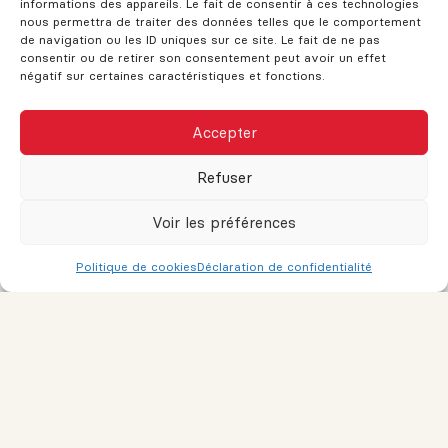
informations des appareils. Le fait de consentir à ces technologies
nous permettra de traiter des données telles que le comportement
6. Qui offre ce type de produit au Québec ?
de navigation ou les ID uniques sur ce site. Le fait de ne pas
consentir ou de retirer son consentement peut avoir un effet
négatif sur certaines caractéristiques et fonctions.
Au Québec, le principal fournisseur d’hypothèques
inversées est
CHIP
(HomeEquity Bank). D’autres
CE SITE AFFICHE ACTUELLEMENT DES
Accepter
institutions peuvent offrir des produits similaires, mais
DONNÉES IMMOBILIÈRES FICTIVES
avec des conditions différentes. Il est important de
Lorsque les données seront disponibles,
comparer les options.
Refuser
ces dernières apparaîtront et cet
avertissement disparaîtra.
Voir les préférences
7. Dans quelles situations l’hypothèque inversée est-
Je comprends
elle avantageuse ?
Politique de cookies
Déclaration de confidentialité
Vous souhaitez
demeurer dans votre maison
tout
en accédant à des liquidités.
Vous avez
peu d’épargne-retraite
, mais une maison
libre d’hypothèque ou presque.
Vous voulez
aider vos enfants
financièrement de
votre vivant.
Vous avez besoin de fonds pour
des soins de santé