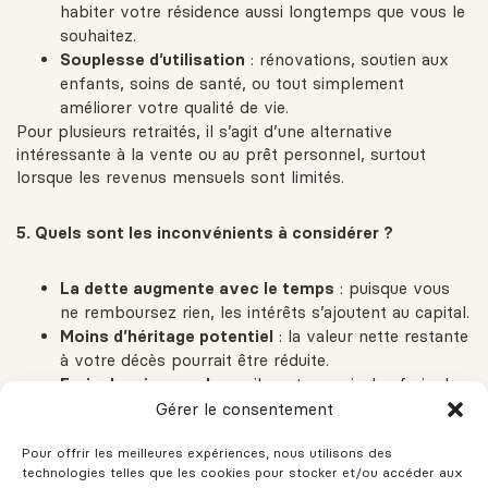
habiter votre résidence aussi longtemps que vous le
souhaitez.
Souplesse d’utilisation
: rénovations, soutien aux
enfants, soins de santé, ou tout simplement
améliorer votre qualité de vie.
Pour plusieurs retraités, il s’agit d’une alternative
intéressante à la vente ou au prêt personnel, surtout
lorsque les revenus mensuels sont limités.
5. Quels sont les inconvénients à considérer ?
La dette augmente avec le temps
: puisque vous
ne remboursez rien, les intérêts s’ajoutent au capital.
Moins d’héritage potentiel
: la valeur nette restante
à votre décès pourrait être réduite.
Frais de mise en place
: il peut y avoir des frais de
notaire, d’évaluation, et d’administration.
Gérer le consentement
Il est donc essentiel de bien comprendre les modalités et
de discuter avec un conseiller financier ou un courtier
Pour offrir les meilleures expériences, nous utilisons des
technologies telles que les cookies pour stocker et/ou accéder aux
immobilier expérimenté avant de signer.