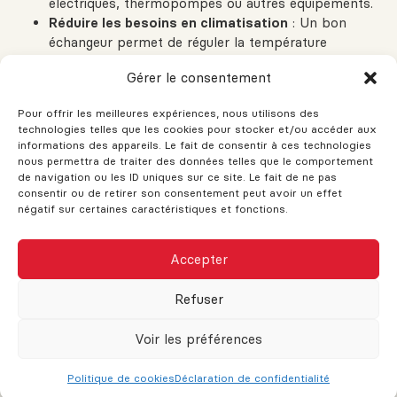
électriques, thermopompes ou autres équipements.
Réduire les besoins en climatisation
: Un bon
échangeur permet de réguler la température
intérieure même en été, en évacuant l’air chaud et en
Gérer le consentement
apportant de l’air plus frais durant la nuit.
Améliorer la qualité de l’air intérieur
: Un air plus
Pour offrir les meilleures expériences, nous utilisons des
sain réduit les risques de moisissures, ce qui peut
technologies telles que les cookies pour stocker et/ou accéder aux
aussi éviter des réparations coûteuses à long terme.
informations des appareils. Le fait de consentir à ces technologies
nous permettra de traiter des données telles que le comportement
de navigation ou les ID uniques sur ce site. Le fait de ne pas
Combien coûte un échangeur
consentir ou de retirer son consentement peut avoir un effet
négatif sur certaines caractéristiques et fonctions.
d’air au Québec?
CE SITE AFFICHE ACTUELLEMENT DES
Accepter
Le prix d’un échangeur d’air résidentiel avec VRC varie
DONNÉES IMMOBILIÈRES FICTIVES
généralement entre
2 000 $ et 4 000 $
, installation
Lorsque les données seront disponibles,
comprise. Ce coût peut sembler élevé, mais il faut le
Refuser
ces dernières apparaîtront et cet
considérer comme un investissement à long terme.
avertissement disparaîtra.
L’économie sur les coûts énergétiques peut se faire sentir
Voir les préférences
dès les premières saisons de chauffage, surtout dans une
Je comprends
maison bien isolée.
Politique de cookies
Déclaration de confidentialité