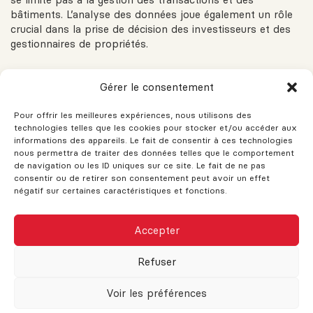
bâtiments. L’analyse des données joue également un rôle
crucial dans la prise de décision des investisseurs et des
gestionnaires de propriétés.
Les big data et l’IA
Gérer le consentement
Les big data et l’intelligence artificielle (IA) permettent
Pour offrir les meilleures expériences, nous utilisons des
technologies telles que les cookies pour stocker et/ou accéder aux
d’analyser des volumes massifs de données pour
informations des appareils. Le fait de consentir à ces technologies
identifier des tendances et des opportunités sur le marché
nous permettra de traiter des données telles que le comportement
immobilier. Les algorithmes d’IA peuvent prédire les
de navigation ou les ID uniques sur ce site. Le fait de ne pas
fluctuations des prix, évaluer les risques et optimiser les
consentir ou de retirer son consentement peut avoir un effet
portefeuilles immobiliers en fonction de divers
négatif sur certaines caractéristiques et fonctions.
paramètres économiques et démographiques.
CE SITE AFFICHE ACTUELLEMENT DES
Accepter
DONNÉES IMMOBILIÈRES FICTIVES
La modélisation prédictive
Lorsque les données seront disponibles,
Refuser
ces dernières apparaîtront et cet
La modélisation prédictive est un outil puissant pour les
avertissement disparaîtra.
investisseurs immobiliers. En utilisant des données
Voir les préférences
historiques et des algorithmes sophistiqués, il est possible
Je comprends