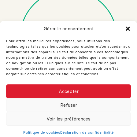
Gérer le consentement
Pour offrir les meilleures expériences, nous utilisons des
technologies telles que les cookies pour stocker et/ou accéder aux
informations des appareils. Le fait de consentir à ces technologies
nous permettra de traiter des données telles que le comportement
de navigation ou les ID uniques sur ce site. Le fait de ne pas
consentir ou de retirer son consentement peut avoir un effet
négatif sur certaines caractéristiques et fonctions.
CE SITE AFFICHE ACTUELLEMENT DES
Accepter
DONNÉES IMMOBILIÈRES FICTIVES
Lorsque les données seront disponibles,
Je ne suis pas un robot
Refuser
ces dernières apparaîtront et cet
avertissement disparaîtra.
Voir les préférences
Je comprends
Politique de cookies
Déclaration de confidentialité