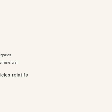
égories
ommercial
icles relatifs