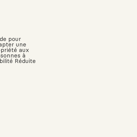
ide pour
apter une
priété aux
rsonnes à
ilité Réduite