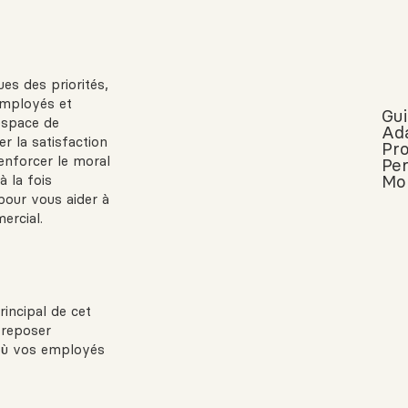
es des priorités,
 employés et
Gu
 espace de
Ad
r la satisfaction
Pro
renforcer le moral
Pe
 la fois
Mob
 pour vous aider à
ercial.
rincipal de cet
e reposer
 où vos employés