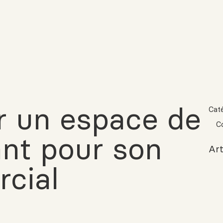
 un espace de
Cat
C
ant pour son
Art
cial